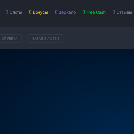
Слоты
Бонусы
Зеркало
Free Cash
Отзывы
 OF FREYA
НАЗАД В ЛОББИ