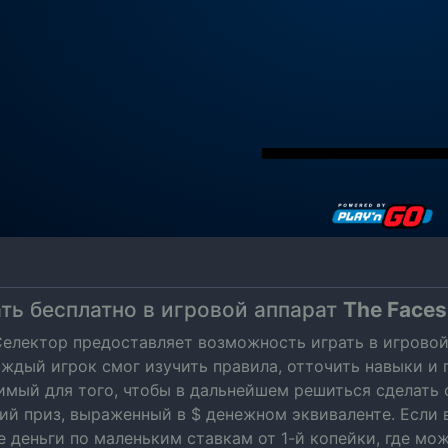
ть бесплатно в игровой аппарат
The Faces
електор предоставляет возможность играть в игровой а
ждый игрок смог изучить правила, отточить навыки и 
имый для того, чтобы в дальнейшем решиться сделать с
ий приз, выраженный в $ денежном эквиваленте. Если 
 деньги по маленьким ставкам от 1-й копейки, где мо